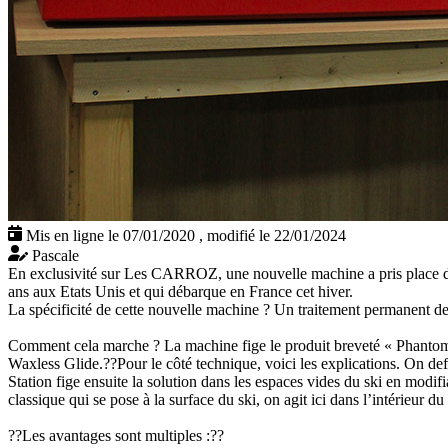
Mis en ligne le 07/01/2020
,
modifié le 22/01/2024
Pascale
En exclusivité sur Les CARROZ, une nouvelle machine a pris place dan
ans aux Etats Unis et qui débarque en France cet hiver.
La spécificité de cette nouvelle machine ? Un traitement permanent de l
Comment cela marche ? La machine fige le produit breveté « Phantom » 
Waxless Glide.??Pour le côté technique, voici les explications. On defa
Station fige ensuite la solution dans les espaces vides du ski en modifia
classique qui se pose à la surface du ski, on agit ici dans l’intérieur d
??Les avantages sont multiples :??