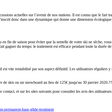
cussions actuelles sur l’avenir de nos stations. Il est connu que le fart
 s’inscrit donc dans une dynamique qui donne une dimension écologique à
 en fin de saison pour éviter que la semelle de votre ski ne sèche, vous
it gagner du temps: le traitement est efficace pendant toute la durée de v
est vite rentabilisé par son aspect définitif. Les utilisateurs réguliers y
re de skis ou un snowboard au lieu de 125€ jusqu'au 30 janvier 2020.??
ontact, et sur les sites suivants pour consulter les avis des utilisateur
om-permanent-base-glide-treatment