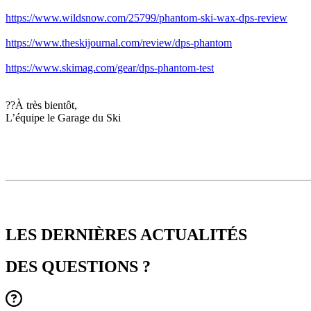
https://www.wildsnow.com/25799/phantom-ski-wax-dps-review
https://www.theskijournal.com/review/dps-phantom
https://www.skimag.com/gear/dps-phantom-test
??À très bientôt,
L’équipe le Garage du Ski
LES DERNIÈRES
ACTUALITÉS
DES QUESTIONS ?