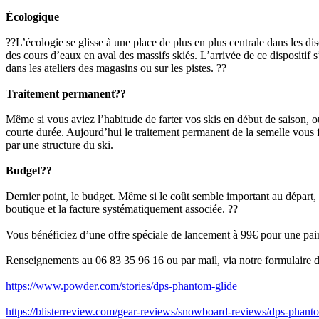
Écologique
??L’écologie se glisse à une place de plus en plus centrale dans les dis
des cours d’eaux en aval des massifs skiés. L’arrivée de ce dispositif
dans les ateliers des magasins ou sur les pistes. ??
Traitement permanent??
Même si vous aviez l’habitude de farter vos skis en début de saison, ou
courte durée. Aujourd’hui le traitement permanent de la semelle vous fa
par une structure du ski.
Budget??
Dernier point, le budget. Même si le coût semble important au départ, il 
boutique et la facture systématiquement associée. ??
Vous bénéficiez d’une offre spéciale de lancement à 99€ pour une pai
Renseignements au 06 83 35 96 16 ou par mail, via notre formulaire de c
https://www.powder.com/stories/dps-phantom-glide
https://blisterreview.com/gear-reviews/snowboard-reviews/dps-phant